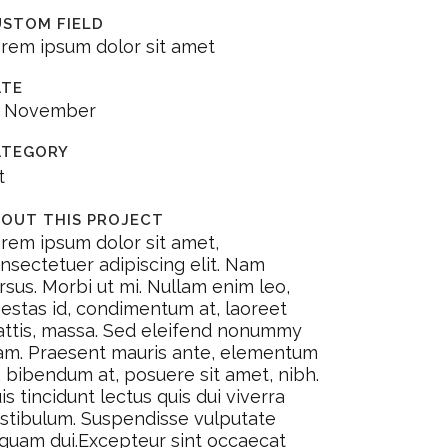
USTOM FIELD
rem ipsum dolor sit amet
ATE
0 November
ATEGORY
t
OUT THIS PROJECT
rem ipsum dolor sit amet,
nsectetuer adipiscing elit. Nam
rsus. Morbi ut mi. Nullam enim leo,
estas id, condimentum at, laoreet
ttis, massa. Sed eleifend nonummy
am. Praesent mauris ante, elementum
, bibendum at, posuere sit amet, nibh.
is tincidunt lectus quis dui viverra
stibulum. Suspendisse vulputate
iquam dui.Excepteur sint occaecat