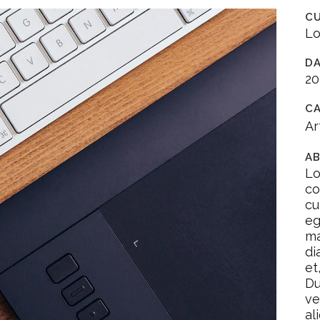
C
Lo
D
2
C
Ar
AB
Lo
co
cu
eg
ma
di
et
Du
ve
al