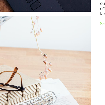
cu
of
la
Sh